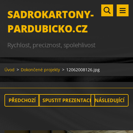
SADROKARTONY-
PARDUBICKO.CZ
Rychlost, preciznost, spolehlivost
Úvod
>
Dokončené projekty
>
12062008126.jpg
PŘEDCHOZÍ
SPUSTIT PREZENTACI
NÁSLEDUJÍCÍ